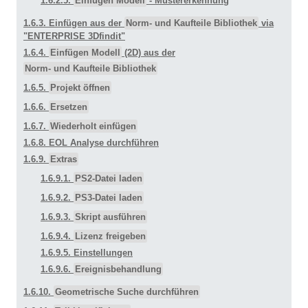
1.6.2.5.
Einfügen Modell
- Mustererkennung
1.6.3. Einfügen aus der
Norm- und Kaufteile Bibliothek
via
"ENTERPRISE 3Dfindit"
1.6.4.
Einfügen Modell
(2D) aus der
Norm- und Kaufteile Bibliothek
1.6.5.
Projekt öffnen
1.6.6.
Ersetzen
1.6.7.
Wiederholt einfügen
1.6.8. EOL Analyse durchführen
1.6.9.
Extras
1.6.9.1.
PS2-Datei laden
1.6.9.2.
PS3-Datei laden
1.6.9.3.
Skript ausführen
1.6.9.4.
Lizenz freigeben
1.6.9.5. Einstellungen
1.6.9.6.
Ereignisbehandlung
1.6.10.
Geometrische Suche durchführen