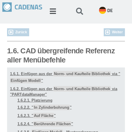
DE
Zurück
Weiter
1.6. CAD übergreifende Referenz
aller Menübefehle
1.6.1. Einfügen aus der
Norm- und Kaufteile Bibliothek
via "
Einfügen Modell
"
1.6.2. Einfügen aus der
Norm- und Kaufteile Bibliothek
via
"PARTdataManager"
1.6.2.1. Platzierung
1.6.2.2. "
In Zylinderbohrung
"
1.6.2.3. "
Auf Fläche
"
1.6.2.4. "
Berührende Flächen
"