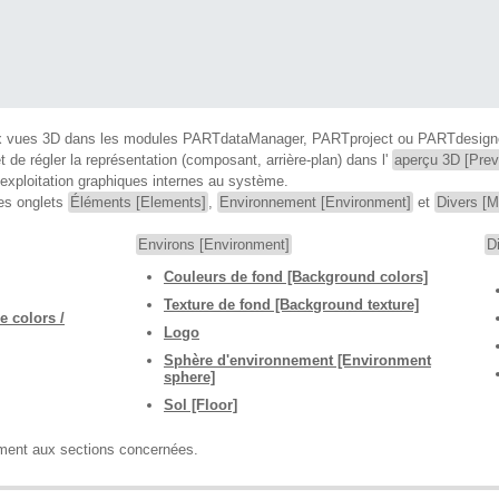
ux vues 3D dans les modules PARTdataManager, PARTproject ou PARTdesigner,
 de régler la représentation (composant, arrière-plan) dans l'
aperçu 3D [Prev
'exploitation graphiques internes au système.
les onglets
Éléments [Elements]
,
Environnement [Environment]
et
Divers [M
Environs [Environment]
D
Couleurs de fond [Background colors]
Texture de fond [Background texture]
e colors /
Logo
Sphère d'environnement [Environment
sphere]
Sol [Floor]
ement aux sections concernées.