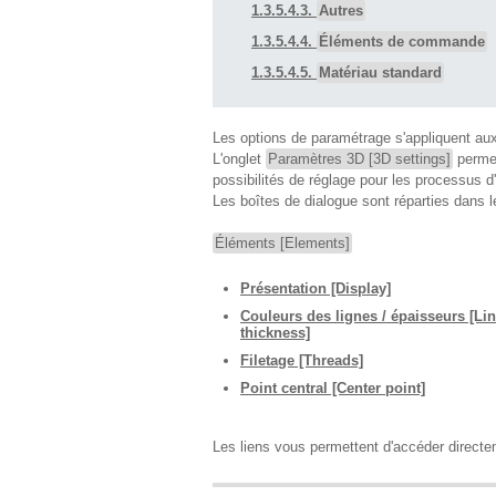
1.3.5.4.3.
Autres
1.3.5.4.4.
Éléments de commande
1.3.5.4.5.
Matériau standard
Les options de paramétrage s'appliquent a
L'onglet
Paramètres 3D [3D settings]
permet
possibilités de réglage pour les processus d
Les boîtes de dialogue sont réparties dans 
Éléments [Elements]
Présentation [Display]
Couleurs des lignes / épaisseurs [Lin
thickness]
Filetage [Threads]
Point central [Center point]
Les liens vous permettent d'accéder direct