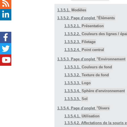
1.3.5.1.
Modèles
1.3.5.2. Page d'onglet
"Éléments
1.3.5.2.1.
Présentation
1.3.5.2.2.
Couleurs des lignes / épa
1.3.5.2.3.
Filetage
1.3.5.2.4.
Point central
1.3.5.3. Page d'onglet
"Environnement
1.3.5.3.1.
Couleurs de fond
1.3.5.3.2.
Texture de fond
1.3.5.3.3.
Logo
1.3.5.3.4.
Sphère d'environnement
1.3.5.3.5.
Sol
1.3.5.4. Page d'onglet
"Divers
1.3.5.4.1.
Utilisation
1.3.5.4.2. Affectations de la souris e