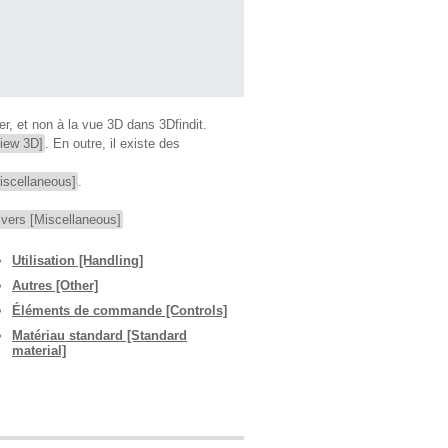
 et non à la vue 3D dans 3Dfindit.
iew 3D]
. En outre, il existe des
iscellaneous]
.
ivers [Miscellaneous]
Utilisation [Handling]
Autres [Other]
Éléments de commande [Controls]
Matériau standard [Standard
material]