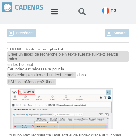
FR
Précédent
Suivant
1.4.3.6.6.3. Index de recherche plein texte
Créer un index de recherche plein texte [Create full-text search
index]
(index Lucene)
Cet index est nécessaire pour la
recherche plein texte [Full-text search]
dans
PARTdataManager/3Dfindit
.
Vous pouvez reconnaître l'état actuel de l'index grâce aux icônes