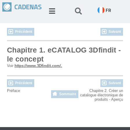
FR
Précédent
Suivant
Chapitre 1. eCATALOG 3Dfindit -
le concept
Voir
https://www.3Dfindit.com/.
Précédent
Suivant
Préface
Chapitre 2. Créer un
Sommaire
catalogue électronique de
produits - Aperçu