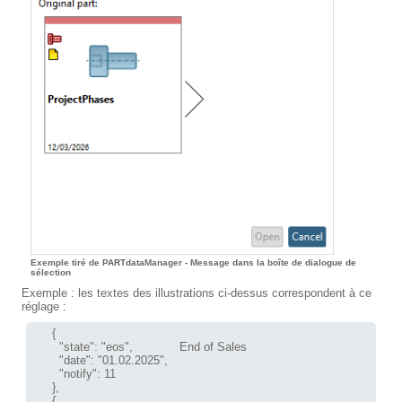
Exemple tiré de PARTdataManager - Message dans la boîte de dialogue de
sélection
Exemple : les textes des illustrations ci-dessus correspondent à ce
réglage :
      {

        "state": "eos",             End of Sales

        "date": "01.02.2025",

        "notify": 11

      },

      {
