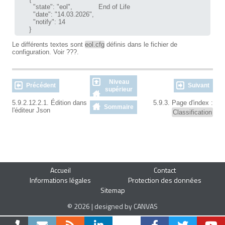
        "state": "eol",             End of Life

        "date": "14.03.2026",

        "notify": 14

      }
Le différents textes sont
eol.cfg
définis dans le fichier de
configuration. Voir
???.
Niveau
Précédent
Suivant
supérieur
5.9.2.12.2.1. Édition dans
5.9.3. Page d'index :
Sommaire
l'éditeur Json
Classification
Accueil
Contact
Informations légales
Protection des données
Sitemap
© 2026 | designed by CANVAS