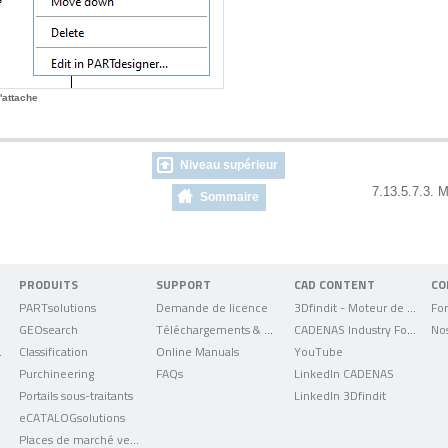
'attache
Niveau supérieur
7.13.5.7.3. M
Sommaire
PRODUITS
SUPPORT
CAD CONTENT
CO
PARTsolutions
Demande de licence
3Dfindit - Moteur de recherche de données CAO
For
GEOsearch
Téléchargements & mises à jour
CADENAS Industry Forum
No
uniqués
Classification
Online Manuals
YouTube
Purchineering
FAQs
LinkedIn CADENAS
Portails sous-traitants
LinkedIn 3Dfindit
eCATALOGsolutions
Places de marché verticales