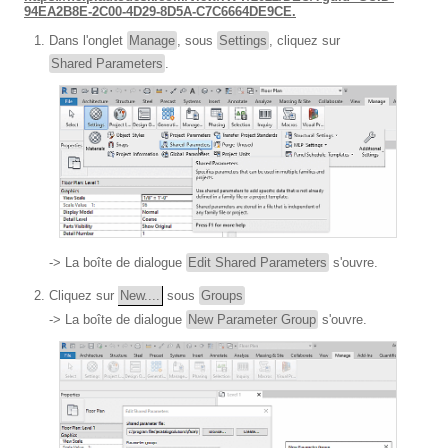
94EA2B8E-2C00-4D29-8D5A-C7C6664DE9CE.
Dans l'onglet
Manage
, sous
Settings
, cliquez sur
Shared Parameters
.
-> La boîte de dialogue
Edit Shared Parameters
s'ouvre.
Cliquez sur
New....
sous
Groups
-> La boîte de dialogue
New Parameter Group
s'ouvre.