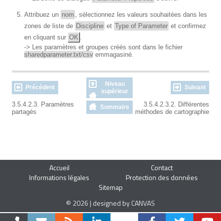
Attribuez un
nom
, sélectionnez les valeurs souhaitées dans les
zones de liste de
Discipline
et
Type of Parameter
et confirmez
en cliquant sur
OK
.
-> Les paramètres et groupes créés sont dans le fichier
sharedparameter.txt/csv
emmagasiné.
Niveau
Précédent
Suivant
supérieur
3.5.4.2.3. Paramètres
3.5.4.2.3.2. Différentes
Sommaire
partagés
méthodes de cartographie
Accueil
Contact
Informations légales
Protection des données
Sitemap
© 2026 | designed by CANVAS