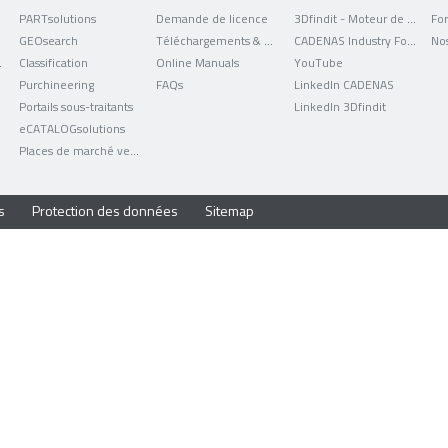
PARTsolutions
Demande de licence
3Dfindit - Moteur de recherche de données CAO
For
GEOsearch
Téléchargements & mises à jour
CADENAS Industry Forum
No
uniqués
Classification
Online Manuals
YouTube
Purchineering
FAQs
LinkedIn CADENAS
Portails sous-traitants
LinkedIn 3Dfindit
eCATALOGsolutions
Places de marché verticales
s
Protection des données
Sitemap