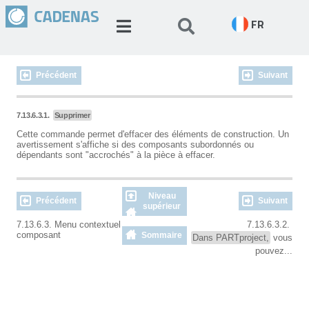
FR
Précédent
Suivant
7.13.6.3.1.
Supprimer
Cette commande permet d'effacer des éléments de construction. Un
avertissement s'affiche si des composants subordonnés ou
dépendants sont "accrochés" à la pièce à effacer.
Niveau
Précédent
Suivant
supérieur
7.13.6.3. Menu contextuel
7.13.6.3.2.
composant
Sommaire
Dans PARTproject,
vous
pouvez...