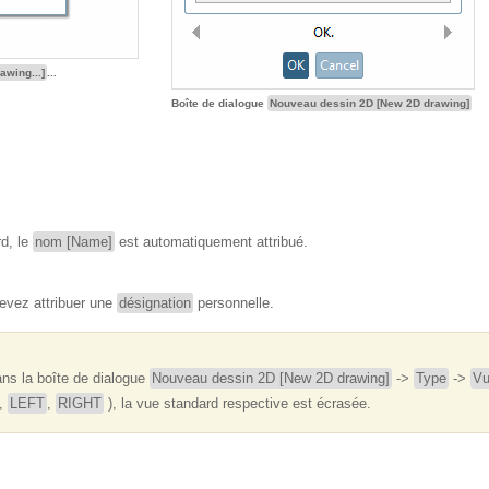
wing...]
...
Boîte de dialogue
Nouveau dessin 2D [New 2D drawing]
d, le
nom [Name]
est automatiquement attribué.
evez attribuer une
désignation
personnelle.
ans la boîte de dialogue
Nouveau dessin 2D [New 2D drawing]
->
Type
->
Vu
,
LEFT
,
RIGHT
), la vue standard respective est écrasée.