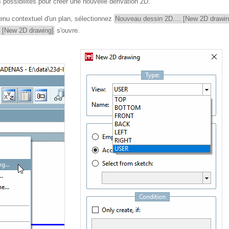
 possibilités pour créer une nouvelle dérivation 2D.
enu contextuel d'un plan, sélectionnez
Nouveau dessin 2D.... [New 2D drawing
 [New 2D drawing]
s'ouvre.