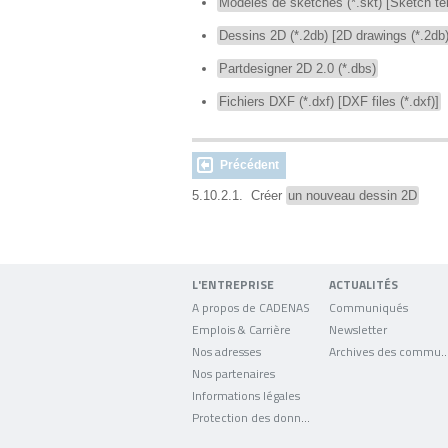
Modèles de sketches (*.skt) [Sketch tem
Dessins 2D (*.2db) [2D drawings (*.2db)
Partdesigner 2D 2.0 (*.dbs)
Fichiers DXF (*.dxf) [DXF files (*.dxf)]
Précédent
5.10.2.1. Créer
un nouveau dessin 2D
L'ENTREPRISE
ACTUALITÉS
A propos de CADENAS
Communiqués
Emplois & Carrière
Newsletter
Nos adresses
Archives des comm
Nos partenaires
Informations légales
Protection des données