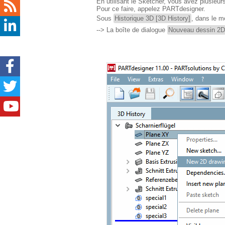
En utilisant le Sketcher, vous avez plusieurs
Pour ce faire, appelez PARTdesigner.
Sous
Historique 3D [3D History]
, dans le m
--> La boîte de dialogue
Nouveau dessin 2D