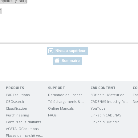
plates (*.skt)]
]
Niveau supérieur
Sommaire
PRODUITS
SUPPORT
CAD CONTENT
CO
PARTsolutions
Demande de licence
3Dfindit - Moteur de recherche de données CAO
For
GEOsearch
Téléchargements & mises à jour
CADENAS Industry Forum
No
uniqués
Classification
Online Manuals
YouTube
Purchineering
FAQs
LinkedIn CADENAS
Portails sous-traitants
LinkedIn 3Dfindit
eCATALOGsolutions
Places de marché verticales