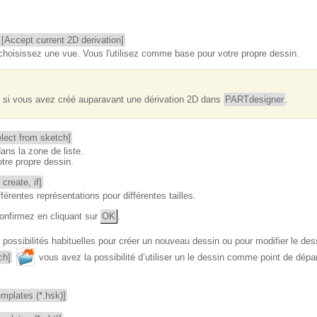
 [Accept current 2D derivation]
choisissez une vue. Vous l'utilisez comme base pour votre propre dessin.
ue si vous avez créé auparavant une dérivation 2D dans
PARTdesigner
.
elect from sketch]
ans la zone de liste.
tre propre dessin.
create, if]
fférentes représentations pour différentes tailles.
confirmez en cliquant sur
OK
.
possibilités habituelles pour créer un nouveau dessin ou pour modifier le des
ch]
vous avez la possibilité d’utiliser un le dessin comme point de dépa
mplates (*.hsk)]