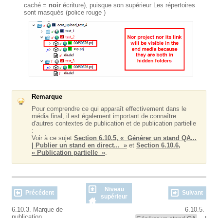
caché =
noir
écriture), puisque son supérieur Les répertoires
sont masqués (police
rouge
)
Remarque
Pour comprendre ce qui apparaît effectivement dans le
média final, il est également important de connaître
d'autres contextes de publication et de publication partielle
:
Voir à ce sujet
Section 6.10.5, « Générer un stand QA...
| Publier un stand en direct... »
et
Section 6.10.6,
« Publication partielle »
.
Niveau
Précédent
Suivant
supérieur
6.10.3. Marque de
6.10.5.
publication