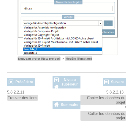
Nouveau projet [New project]
->
Modèle [Template]
Niveau
Précédent
Suivant
supérieur
5.8.2.2.11.
5.8.2.2.13.
Trouver des liens
Copier les données du
projet
Sommaire
/
Coller les données du
projet