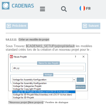
FR
Précédent
Suivant
5.8.2.2.12.
Créer un modèle de projet
Sous Trouvez
$CADENAS_SETUP/prjtmpl/default
les modèles
standard créés lors de la création d’un nouveau projet pour le .
"Nouveau projet [New project]
" Fenêtre de dialogue