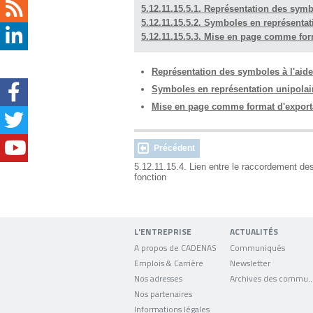
5.12.11.15.5.1. Représentation des sym
5.12.11.15.5.2. Symboles en représentat
5.12.11.15.5.3. Mise en page comme for
Représentation des symboles à l'aid
Symboles en représentation unipolai
Mise en page comme format d'export
Précédent
5.12.11.15.4. Lien entre le raccordement de
fonction
L'ENTREPRISE
ACTUALITÉS
A propos de CADENAS
Communiqués
Emplois & Carrière
Newsletter
Nos adresses
Archives des comm
Nos partenaires
Informations légales