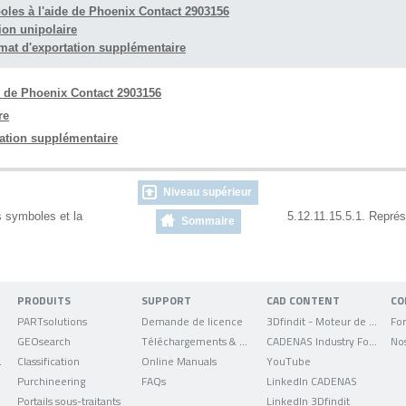
boles à l'aide de Phoenix Contact 2903156
ion unipolaire
mat d'exportation supplémentaire
e de Phoenix Contact 2903156
re
ation supplémentaire
Niveau supérieur
s symboles et la
5.12.11.15.5.1. Représ
Sommaire
PRODUITS
SUPPORT
CAD CONTENT
CO
PARTsolutions
Demande de licence
3Dfindit - Moteur de recherche de données CAO
For
GEOsearch
Téléchargements & mises à jour
CADENAS Industry Forum
No
uniqués
Classification
Online Manuals
YouTube
Purchineering
FAQs
LinkedIn CADENAS
Portails sous-traitants
LinkedIn 3Dfindit