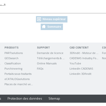
... »
.
Niveau supérieur
Sommaire
PRODUITS
SUPPORT
CAD CONTENT
CO
PARTsolutions
Demande de licence
3Dfindit - Moteur de recherche de données CAO
For
GEOsearch
Téléchargements & mises à jour
CADENAS Industry Forum
No
uniqués
Classification
Online Manuals
YouTube
Purchineering
FAQs
LinkedIn CADENAS
Portails sous-traitants
LinkedIn 3Dfindit
eCATALOGsolutions
Places de marché verticales
s
Protection des données
Sitemap