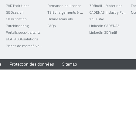
PARTsolutions
Demande de licence
3Dfindit - Moteur de recherche de données CAO
For
GEOsearch
Téléchargements & mises à jour
CADENAS Industry Forum
No
uniqués
Classification
Online Manuals
YouTube
Purchineering
FAQs
LinkedIn CADENAS
Portails sous-traitants
LinkedIn 3Dfindit
eCATALOGsolutions
Places de marché verticales
s
Protection des données
Sitemap