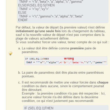
 TMAF = '
<''b'',''beta''>
,''a'',''alpha'',''c'',''gamma'''

ELSEIF(SEL.EQ.5)THEN

 TMAF = '
<''xy'',''xy''>
'

ELSE

 TMAF = '
<''c'',''gamma''>
,''a'',''alpha'',''b'',''beta'''

ENDIF
Par défaut, la valeur de départ (la première valeur) n'est définie
initialement qu'une seule fois
lors du chargement du tableau,
sauf si la nouvelle valeur de départ n'est pas comprise dans la
plage de valeurs actuellement définie.
Si vous souhaitez forcer une valeur, tenez compte de ce qui suit :
La valeur doit être définie comme
première
paire de
paramètres.
La paire de paramètres doit être placée entre parenthèses
pointues.
Il est recommandé de mettre une valeur forcée dans
chaque
condition ou dans aucune, sinon le comportement pourrait
être déroutant.
Exemple : la première condition n'a pas été respectée : Ici,
aucune valeur forcée n'a été définie dans la deuxième
condition, ce qui n'est justement pas recommandé.
IF (SEL.EQ.1)THEN
