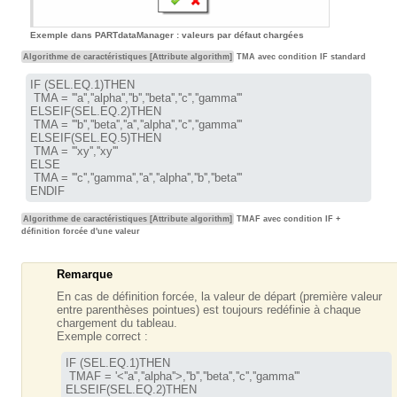
Exemple dans PARTdataManager : valeurs par défaut chargées
Algorithme de caractéristiques [Attribute algorithm]
TMA avec condition IF standard
IF (SEL.EQ.1)THEN

 TMA = '''a'',''alpha'',''b'',''beta'',''c'',''gamma'''

ELSEIF(SEL.EQ.2)THEN

 TMA = '''b'',''beta'',''a'',''alpha'',''c'',''gamma'''

ELSEIF(SEL.EQ.5)THEN

 TMA = '''xy'',''xy'''

ELSE

 TMA = '''c'',''gamma'',''a'',''alpha'',''b'',''beta'''

ENDIF
Algorithme de caractéristiques [Attribute algorithm]
TMAF avec condition IF +
définition forcée d'une valeur
Remarque
En cas de définition forcée, la valeur de départ (première valeur
entre parenthèses pointues) est toujours redéfinie à chaque
chargement du tableau.
Exemple correct :
IF (SEL.EQ.1)THEN

 TMAF = '
<''a'',''alpha''>
,''b'',''beta'',''c'',''gamma'''

ELSEIF(SEL.EQ.2)THEN
