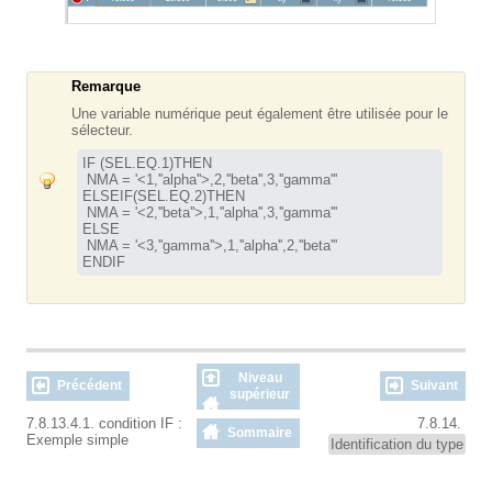
Remarque
Une variable numérique peut également être utilisée pour le
sélecteur.
IF (SEL.EQ.1)THEN

 NMA = '<1,''alpha''>,2,''beta'',3,''gamma'''

ELSEIF(SEL.EQ.2)THEN

 NMA = '<2,''beta''>,1,''alpha'',3,''gamma'''

ELSE

 NMA = '<3,''gamma''>,1,''alpha'',2,''beta'''

ENDIF
Niveau
Précédent
Suivant
supérieur
7.8.13.4.1. condition IF :
7.8.14.
Sommaire
Exemple simple
Identification du type