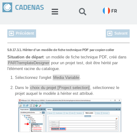
FR
Précédent
Suivant
5.9.17.3.1. Hériter d'un modèle de fiche technique PDF par copier-coller
Situation de départ
: un modèle de fiche technique PDF, créé dans
PARTtemplateDesigner
pour un projet test, doit être hérité par
l'élément racine du catalogue.
Sélectionnez l'onglet
Media Variable
.
Dans le
choix du projet [Project selection]
, sélectionnez le
projet auquel le modèle à hériter est attribué.