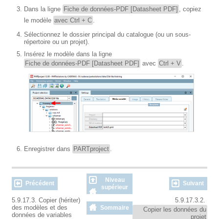
Dans la ligne
Fiche de données-PDF [Datasheet PDF]
, copiez
le modèle
avec Ctrl + C
.
Sélectionnez le dossier principal du catalogue (ou un sous-
répertoire ou un projet).
Insérez le modèle dans la ligne
Fiche de données-PDF [Datasheet PDF]
avec
Ctrl + V
.
Enregistrer dans
PARTproject
.
Niveau
Précédent
Suivant
supérieur
5.9.17.3. Copier (hériter)
5.9.17.3.2.
des modèles et des
Sommaire
Copier les données du
données de variables
projet