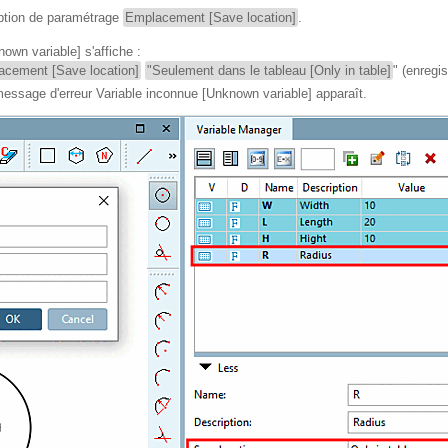
'option de paramétrage
Emplacement [Save location]
.
nown variable]
s'affiche :
acement [Save location]
"Seulement dans le tableau [Only in table]
" (enregi
 message d'erreur
Variable inconnue [Unknown variable]
apparaît.