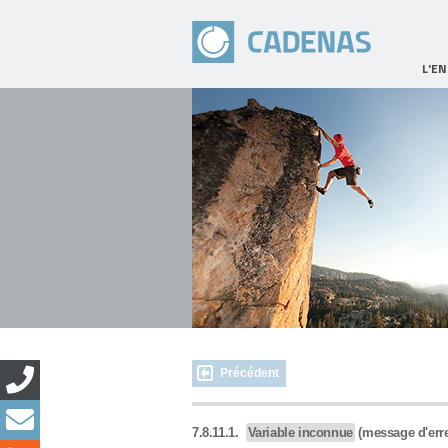
L'E
Précédent
7.8.11.1.
Variable inconnue
(message d'erre