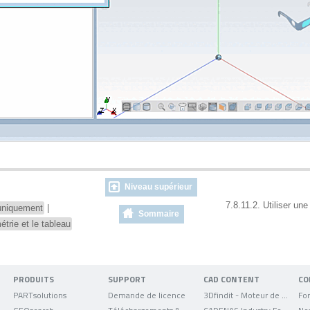
Niveau supérieur
7.8.11.2. Utiliser un
uniquement
|
Sommaire
trie et le tableau
PRODUITS
SUPPORT
CAD CONTENT
CO
PARTsolutions
Demande de licence
3Dfindit - Moteur de recherche de données CAO
For