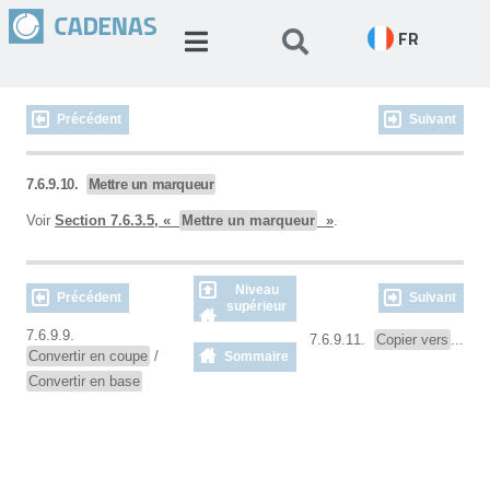
FR
Précédent
Suivant
7.6.9.10.
Mettre un marqueur
Voir
Section 7.6.3.5, «
Mettre un marqueur
»
.
Niveau
Précédent
Suivant
supérieur
7.6.9.9.
7.6.9.11.
Copier vers
...
Convertir en coupe
/
Sommaire
Convertir en base