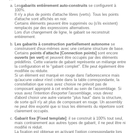
Les
gabarits entièrement auto-construits
se configurent à
100%.
Il n'y a plus de points d'attache libres (verts). Tous les points
d'attache sont affichés en noir.
Certains éléments peuvent être supprimés ou (s'ils existent)
remplacés par des expressions alternatives.
Lors d'un changement de ligne, le gabarit se reconstruit
entièrement.
Les gabarits à construction partiellement autonome
se
construisent d'eux-mêmes avec une certaine structure de base.
Certains
points d'attache [Connection points]
sont encore
ouverts
(en vert
) et peuvent être occupés par des éléments
prédéfinis. Cette variante de gabarit représente un mélange entre
la configuration et le "gabarit complet". Elle peut également être
modifiée ou réduite.
Si un élément est marqué en rouge dans l'arborescence mais
qu'aucune valeur n'est créée dans la table correspondante, la
constellation que vous avez choisie ne prévoit pas de
composant approprié à cet endroit au sein de l'assemblage. Si
vous avez l'intention d'exporter l'assemblage, vous devez
d'abord choisir une autre variante "plus haut" dans la structure,
de sorte qu'il n'y ait plus de composant en rouge. Un assembly
ne peut être exporté que si tous les éléments du répertoire sont
clairement occupés.
Gabarit fixe [Fixed template]
: il se construit à 100% tout seul,
mais contrairement aux autres types de gabarit, il ne peut être ni
modifié ni réduit.
La fixation est obtenue en activant l'option correspondante lors