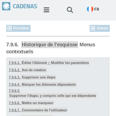
FR
Précédent
Suivant
7.9.6.
Historique de l'esquisse
Menus
contextuels
7.9.6.1.
Éditer l'élément
/
Modifier les paramètres
7.9.6.2.
Axe de rotation
7.9.6.3.
Supprimer une étape
7.9.6.4.
Marquer les éléments dépendants
7.9.6.5.
Supprimer l'étape, y compris celle qui est dépendante
7.9.6.6.
Mettre un marqueur
7.9.6.7.
Commentaire de l'utilisateur