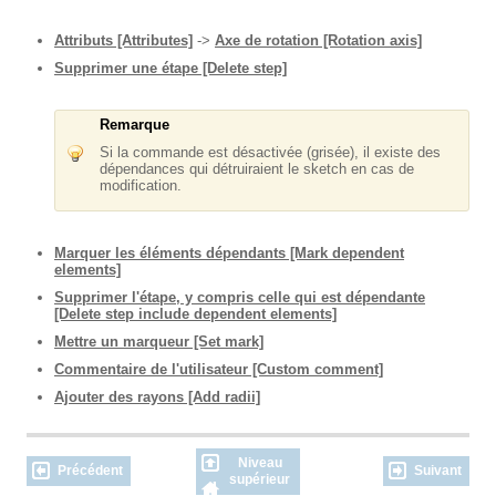
Attributs [Attributes]
->
Axe de rotation [Rotation axis]
Supprimer une étape [Delete step]
Remarque
Si la commande est désactivée (grisée), il existe des
dépendances qui détruiraient le sketch en cas de
modification.
Marquer les éléments dépendants [Mark dependent
elements]
Supprimer l'étape, y compris celle qui est dépendante
[Delete step include dependent elements]
Mettre un marqueur [Set mark]
Commentaire de l'utilisateur [Custom comment]
Ajouter des rayons [Add radii]
Niveau
Précédent
Suivant
supérieur