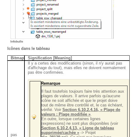
Infobulle
Icônes dans le tableau
Bitmap
Signification [Meaning]
Il y a certes des modifications (sinon, il n'y aurait pas
d'affichage du tout), mais elles ne doivent normalement
pas être confirmées.
Remarque
Il faut toutefois toujours faire très attention aux
plages de valeurs. Il arrive parfois qu'aucune
icône ne soit affichée et que le projet doive
tout de même être contrôlé et, le cas échéant,
vérifié. Voir
Section 6.10.2.4.16, « Plage de
valeurs : Plage modifiée »
.
En outre, lorsque certaines lignes
(expressions) ne sont plus disponibles (voir
Section 6.10.2.4.13, « Ligne de tableau
supprimée/cachée »
-> Projet
pas