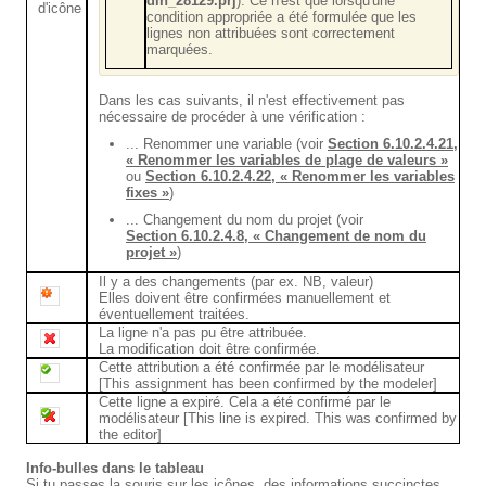
din_28129.prj
). Ce n'est que lorsqu'une
d'icône
condition appropriée a été formulée que les
lignes non attribuées sont correctement
marquées.
Dans les cas suivants, il n'est effectivement pas
nécessaire de procéder à une vérification :
... Renommer une variable (voir
Section 6.10.2.4.21,
« Renommer les variables de plage de valeurs »
ou
Section 6.10.2.4.22, « Renommer les variables
fixes »
)
... Changement du nom du projet (voir
Section 6.10.2.4.8, « Changement de nom du
projet »
)
Il y a des changements (par ex. NB, valeur)
Elles doivent être confirmées manuellement et
éventuellement traitées.
La ligne n'a pas pu être attribuée.
La modification doit être confirmée.
Cette attribution a été confirmée par le modélisateur
[This assignment has been confirmed by the modeler]
Cette ligne a expiré. Cela a été confirmé par le
modélisateur [This line is expired. This was confirmed by
the editor]
Info-bulles dans le tableau
Si tu passes la souris sur les icônes, des informations succinctes