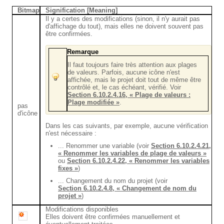
Bitmap
Signification [Meaning]
Il y a certes des modifications (sinon, il n'y aurait pas
d'affichage du tout), mais elles ne doivent souvent pas
être confirmées.
Remarque
Il faut toujours faire très attention aux plages
de valeurs. Parfois, aucune icône n'est
affichée, mais le projet doit tout de même être
contrôlé et, le cas échéant, vérifié. Voir
Section 6.10.2.4.16, « Plage de valeurs :
Plage modifiée »
.
pas
d'icône
Dans les cas suivants, par exemple, aucune vérification
n'est nécessaire :
... Renommer une variable (voir
Section 6.10.2.4.21,
« Renommer les variables de plage de valeurs »
ou
Section 6.10.2.4.22, « Renommer les variables
fixes »
)
... Changement du nom du projet (voir
Section 6.10.2.4.8, « Changement de nom du
projet »
)
Modifications disponibles
Elles doivent être confirmées manuellement et