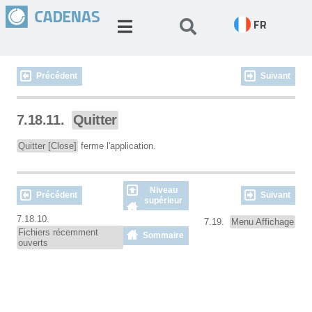
FR
Précédent
Suivant
7.18.11.
Quitter
Quitter [Close]
ferme l'application.
Niveau
Précédent
Suivant
supérieur
7.18.10.
7.19.
Menu Affichage
Fichiers récemment
Sommaire
ouverts