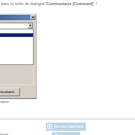
 dans la boîte de dialogue
"Commentaire [Comment]
" !
ntaire
Niveau supérieur
ertoire