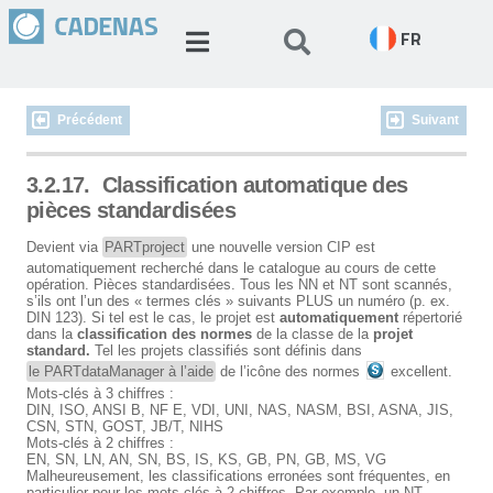
FR
Précédent
Suivant
3.2.17.
Classification automatique des
pièces standardisées
Devient via
PARTproject
une nouvelle version CIP est
automatiquement recherché dans le catalogue au cours de cette
opération. Pièces standardisées. Tous les NN et NT sont scannés,
s’ils ont l’un des « termes clés » suivants PLUS un numéro (p. ex.
DIN 123). Si tel est le cas, le projet est
automatiquement
répertorié
dans la
classification des normes
de la classe de la
projet
standard.
Tel les projets classifiés sont définis dans
le PARTdataManager à l’aide
de l’icône des normes
excellent.
Mots-clés à 3 chiffres :
DIN, ISO, ANSI B, NF E, VDI, UNI, NAS, NASM, BSI, ASNA, JIS,
CSN, STN, GOST, JB/T, NIHS
Mots-clés à 2 chiffres :
EN, SN, LN, AN, SN, BS, IS, KS, GB, PN, GB, MS, VG
Malheureusement, les classifications erronées sont fréquentes, en
particulier pour les mots-clés à 2 chiffres. Par exemple, un NT