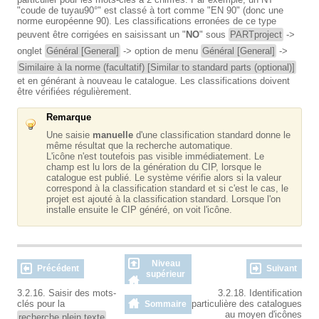
"coude de tuyau
90°
" est classé à tort comme "EN 90" (donc une
norme européenne 90). Les classifications erronées de ce type
peuvent être corrigées en saisissant un "
NO
" sous
PARTproject
->
onglet
Général [General]
-> option de menu
Général [General]
->
Similaire à la norme (facultatif) [Similar to standard parts (optional)]
et en générant à nouveau le catalogue. Les classifications doivent
être vérifiées régulièrement.
Remarque
Une saisie
manuelle
d'une classification standard donne le
même résultat que la recherche automatique.
L'icône n'est toutefois pas visible immédiatement. Le
champ est lu lors de la génération du CIP, lorsque le
catalogue est publié. Le système vérifie alors si la valeur
correspond à la classification standard et si c'est le cas, le
projet est ajouté à la classification standard. Lorsque l'on
installe ensuite le CIP généré, on voit l'icône.
Niveau
Précédent
Suivant
supérieur
3.2.16. Saisir des mots-
3.2.18. Identification
clés pour la
particulière des catalogues
Sommaire
au moyen d'icônes
recherche plein texte