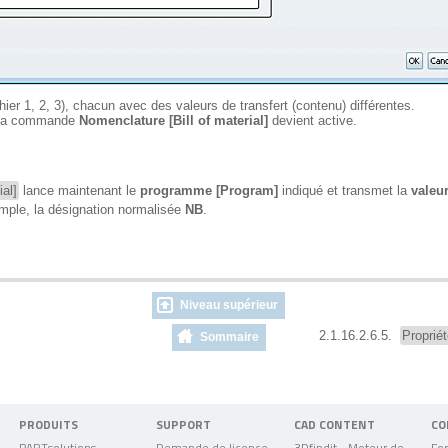
chier 1, 2, 3), chacun avec des valeurs de transfert (contenu) différentes.
 la commande
Nomenclature [Bill of material]
devient active.
ial]
lance maintenant le
programme [Program]
indiqué et transmet la
valeu
xemple, la désignation normalisée
NB
.
Niveau supérieur
2.1.16.2.6.5.
Proprié
Sommaire
PRODUITS
SUPPORT
CAD CONTENT
CO
PARTsolutions
Demande de licence
3Dfindit - Moteur de recherche de données CAO
For