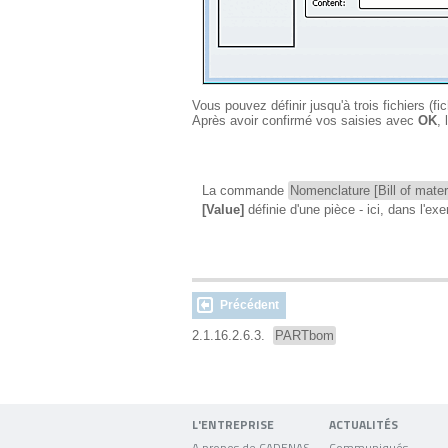
Vous pouvez définir jusqu'à trois fichiers (fi
Après avoir confirmé vos saisies avec
OK
,
La commande
Nomenclature [Bill of mater
[Value]
définie d'une pièce - ici, dans l'e
Précédent
2.1.16.2.6.3.
PARTbom
L'ENTREPRISE
ACTUALITÉS
A propos de CADENAS
Communiqués