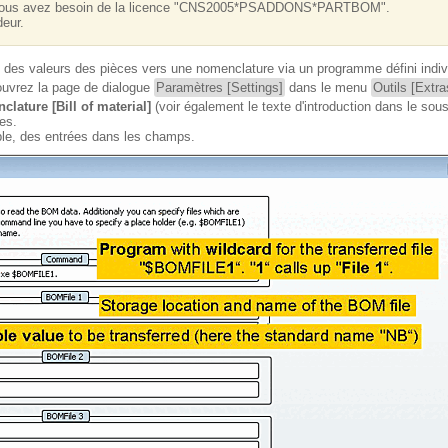
on, vous avez besoin de la licence "CNS2005*PSADDONS*PARTBOM".
deur.
t des valeurs des pièces vers une nomenclature via un programme défini indi
, ouvrez la page de dialogue
Paramètres [Settings]
dans le menu
Outils [Extra
lature [Bill of material]
(voir également le texte d'introduction dans le so
es.
emple, des entrées dans les champs.