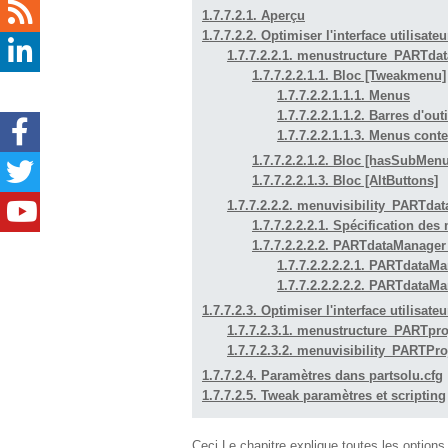
1.7.7.2.1. Aperçu
1.7.7.2.2. Optimiser l'interface utilisa
1.7.7.2.2.1. menustructure_PARTda
1.7.7.2.2.1.1. Bloc [Tweakmenu]
1.7.7.2.2.1.1.1. Menus
1.7.7.2.2.1.1.2. Barres d'outi
1.7.7.2.2.1.1.3. Menus cont
1.7.7.2.2.1.2.
Bloc [hasSubMenu
1.7.7.2.2.1.3.
Bloc [AltButtons]
1.7.7.2.2.2. menuvisibility_PARTda
1.7.7.2.2.2.1. Spécification des
1.7.7.2.2.2.2. PARTdataManage
1.7.7.2.2.2.2.1. PARTdataM
1.7.7.2.2.2.2.2. PARTdata
1.7.7.2.3. Optimiser l'interface utilisat
1.7.7.2.3.1. menustructure_PARTpro
1.7.7.2.3.2. menuvisibility_PARTPr
1.7.7.2.4. Paramètres dans partsolu.cfg
1.7.7.2.5. Tweak paramètres et scripting
Ceci Le chapitre explique toutes les options