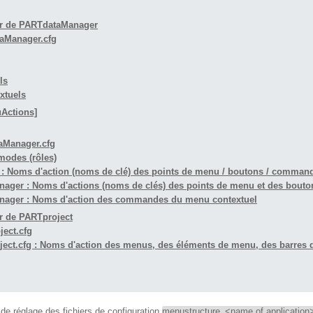
teur de PARTdataManager
taManager.cfg
ls
extuels
Actions]
taManager.cfg
 modes (rôles)
r : Noms d'action (noms de clé) des points de menu / boutons / comman
anager : Noms d'actions (noms de clés) des points de menu et des bouto
Manager : Noms d'action des commandes du menu contextuel
eur de PARTproject
ject.cfg
oject.cfg : Noms d'action des menus, des éléments de menu, des barres d
 de réglage des fichiers de configuration
menustructure_<name of application