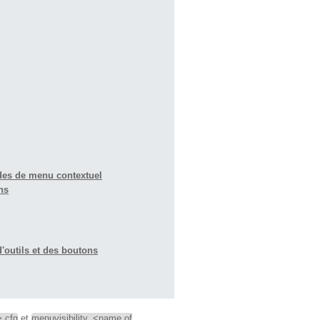
des de menu contextuel
ns
'outils et des boutons
>.cfg
et
menuvisibility_<name of