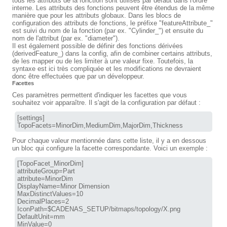
tous les attributs de la fonction sont utilisés par défaut dans l'ordre
interne. Les attributs des fonctions peuvent être étendus de la même
manière que pour les attributs globaux. Dans les blocs de
configuration des attributs de fonctions, le préfixe "featureAttribute_"
est suivi du nom de la fonction (par ex. "Cylinder_") et ensuite du
nom de l'attribut (par ex. "diameter").
Il est également possible de définir des fonctions dérivées
(derivedFeature_) dans la config, afin de combiner certains attributs,
de les mapper ou de les limiter à une valeur fixe. Toutefois, la
syntaxe est ici très compliquée et les modifications ne devraient
donc être effectuées que par un développeur.
Facettes
Ces paramètres permettent d'indiquer les facettes que vous
souhaitez voir apparaître. Il s'agit de la configuration par défaut :
[settings]

TopoFacets=MinorDim,MediumDim,MajorDim,Thickness
Pour chaque valeur mentionnée dans cette liste, il y a en dessous
un bloc qui configure la facette correspondante. Voici un exemple :
[TopoFacet_MinorDim]

attributeGroup=Part

attribute=MinorDim

DisplayName=Minor Dimension

MaxDistinctValues=10

DecimalPlaces=2

IconPath=$CADENAS_SETUP/bitmaps/topology/X.png

DefaultUnit=mm

MinValue=0
