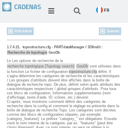
FR
Précédent
Suivant
1.7.4.21.
topostructure.cfg - PARTdataManager / 3Dfindit :
Recherche de topologie
GeoDb
Le Les options de recherche de la
recherche topologique [Topology search]
GeoDb
sont utilisées dans
la fonction Le fichier de configuration
topostructure.cfg
défini. Il
s’agira détermine les catégories de recherche et les caractéristiques
/ Les groupes d’attributs doivent être affichés dans la boîte de
dialogue de recherche topo. De plus, définit selon quels attributs des
caractéristiques respectives / global groupes d’attributs. Pour tous
ces blocs de configuration, Informations supplémentaires (nom
d’affichage, texte d’aide, ID, icônes, etc.) devenir.
Ci-après, nous montrons comment définir des catégories de
recherche dans la config et comment le réglage se présente dans la
boîte de dialogue de recherche Topo. Les catégories sont décrites
comme des blocs de configuration séparés, par exemple
[category_features]. Le préfixe "category_" est obligatoire. Ensuite
vient le nom interne de la catégorie, par ex. "features" (peut être
choisi librement). Avec ce nom interne, on peut se référer à la