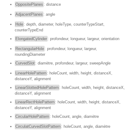
OppositePlanes
: distance
AdjacentPlanes
: angle
Hole
: depth, diameter, holeType, counterTypeStart,
counterTypeEnd
ElongatedCylinder
: profondeur, longueur, largeur, orientation
RectangularHole
: profondeur, longueur, largeur,
roundingDiameter
CurvedSlot
: diamètre, profondeur, largeur, sweepAngle
LinearHolePattern
: holeCount, width, height, distanceX,
distanceY, alignment
LinearSlottedHolePattern
: holeCount, width, height, distanceX,
distanceY, alignment
LinearRectHolePattern
: holeCount, width, height, distanceX,
distanceY, alignment
CircularHolePattern
: holeCount, angle, diamètre
CirculatCurvedSlotPattern
: holeCount, angle, diamètre