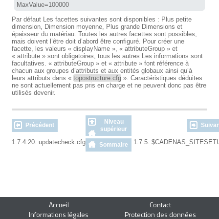
MaxValue=100000
Par défaut Les facettes suivantes sont disponibles : Plus petite
dimension, Dimension moyenne, Plus grande Dimensions et
épaisseur du matériau. Toutes les autres facettes sont possibles,
mais doivent l’être doit d’abord être configuré. Pour créer une
facette, les valeurs « displayName », « attributeGroup » et
« attribute » sont obligatoires, tous les autres Les informations sont
facultatives. « attributeGroup » et « attribute » font référence à
chacun aux groupes d’attributs et aux entités globaux ainsi qu’à
leurs attributs dans «
topostructure.cfg
». Caractéristiques déduites
ne sont actuellement pas pris en charge et ne peuvent donc pas être
utilisés devenir.
Niveau
Précédent
Suivan
supérieur
1.7.4.20. updatecheck.cfg
1.7.5. $CADENAS_SITESET
Sommaire
Accueil
Contact
Informations légales
Protection des données