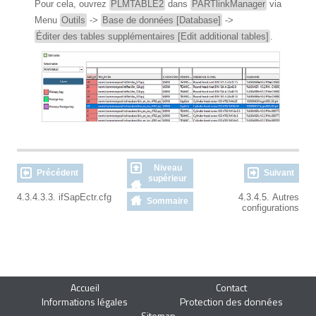
Pour cela, ouvrez
PLMTABLE2
dans
PARTlinkManager
via
Menu
Outils
->
Base de données [Database]
->
Éditer des tables supplémentaires [Edit additional tables]
.
Niveau
Précédent
Suivant
supérieur
4.3.4.3.3. ifSapEctr.cfg
4.3.4.5. Autres
Sommaire
configurations
Accueil
Contact
Informations légales
Protection des données
Sitemap