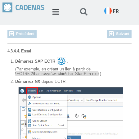
FR
Précédent
Suivant
4.3.4.4. Essai
Démarrez SAP ECTR
.
(Par exemple, en créant un lien à partir de
\ECTR5.2\basis\sys\win\bin\dsc_StartPlm.exe
)
Démarrez NX
depuis ECTR.