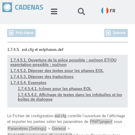
FR
Précédent
Suivant
1.7.4.5.
eol.cfg et eolphases.def
1.7.4.5.1. Ouverture de la pièce possible : oui/non ET/OU
exportation possible : oui/non
1.7.4.5.2. Déposer des textes pour les phases EOL
1.7.4.5.3. Déposer des traductions
1.7.4.5.4. Exemples
1.7.4.5.4.1. Icônes pour les phases EOL
1.7.4.5.4.2. Affichage de textes dans les infobulles et les
boîtes de dialogue
Le Fichier de configuration
eol.cfg
contrôle l’ouverture de l’affichage
et exporter les parties selon les paramètres de
PARTproject
sous
Paramètres [Settings]
>
General
>