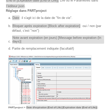
End of [Expiration date (End of Life)]
Life ou le Paramètres dans
l’éditeur json
.
Réglage dans PARTproject
Date
: il s'agit ici de la date de "fin de vie".
Bloquer après expiration [Block after expiration]
: oui / non (par
défaut, c'est "non")
Note avant expiration (en jours) [Message before expiration (In
days)]
Partie de remplacement indiquée (facultatif)
PARTproject >
Date d'expiration (End of Life) [Expiration date (End of Life)]
: