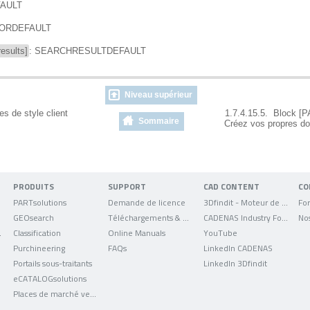
FAULT
TORDEFAULT
esults]
: SEARCHRESULTDEFAULT
Niveau supérieur
s de style client
1.7.4.15.5. Block [
Sommaire
Créez vos propres do
PRODUITS
SUPPORT
CAD CONTENT
CO
PARTsolutions
Demande de licence
3Dfindit - Moteur de recherche de données CAO
For
GEOsearch
Téléchargements & mises à jour
CADENAS Industry Forum
No
uniqués
Classification
Online Manuals
YouTube
Purchineering
FAQs
LinkedIn CADENAS
Portails sous-traitants
LinkedIn 3Dfindit
eCATALOGsolutions
Places de marché verticales