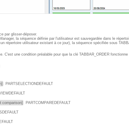
nce par glisser-déposer.
anager, la séquence définie par l'utilisateur est sauvegardée dans le répertoire
cun répertoire utilisateur existant à ce jour), la séquence spécifiée sous T
ible. C'est une condition préalable pour que la clé TABBAR_ORDER fonctionn
:
n]
: PARTSELECTIONDEFAULT
TVIEWDEFAULT
t comparison]
: PARTCOMPAREDEFAULT
NSDEFAULT
EFAULT