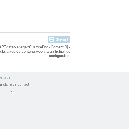
Suivant
PARTdataManager:CustomDockContent:0] -
cks avec du contenu web via un fichier de
configuration
NTACT
mulaire de contact
s adresses