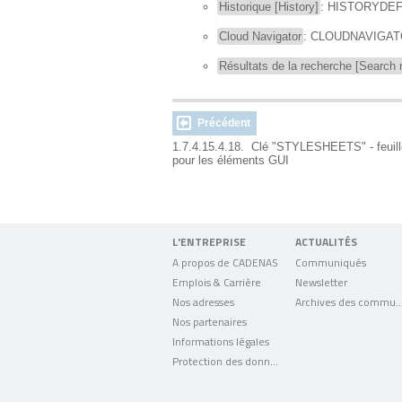
Historique [History]
: HISTORYDE
Cloud Navigator
: CLOUDNAVIGA
Résultats de la recherche [Search r
Précédent
1.7.4.15.4.18. Clé "STYLESHEETS" - feuille
pour les éléments GUI
L'ENTREPRISE
ACTUALITÉS
A propos de CADENAS
Communiqués
Emplois & Carrière
Newsletter
Nos adresses
Archives des comm
Nos partenaires
Informations légales
Protection des données