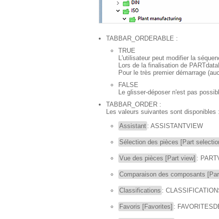
TABBAR_ORDERABLE :
TRUE
L'utilisateur peut modifier la séque
Lors de la finalisation de PARTdataM
Pour le très premier démarrage (au
FALSE
Le glisser-déposer n'est pas poss
TABBAR_ORDER :
Les valeurs suivantes sont disponibles 
Assistant
: ASSISTANTVIEW
Sélection des pièces [Part selectio
Vue des pièces [Part view]
: PAR
Comparaison des composants [Par
Classifications
: CLASSIFICATIO
Favoris [Favorites]
: FAVORITESD