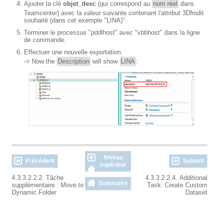
Ajouter la clé
objet_desc
(qui correspond au
nom réel
dans
Teamcenter) avec la valeur suivante contenant l'attribut 3Dfindit
souhaité (dans cet exemple "LINA)".
Terminer le processus "pddlhost" avec "vbbhost" dans la ligne
de commande.
Effectuer une nouvelle exportation.
-> Now the
Description
will show
LINA
:
Niveau
Précédent
Suivant
supérieur
4.3.3.2.2.2. Tâche
4.3.3.2.2.4. Additional
Sommaire
supplémentaire : Move to
Task: Create Custom
Dynamic Folder
Dataset