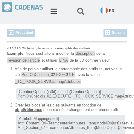
FR
Précédent
Suivant
4.3.3.2.2.3. Tâche supplémentaire : cartographie des attributs
Exemple
: Nous souhaitons modifier la
description
de la
révision de l'article
et utiliser
LINA
de la 3D comme valeur.
Afin de pouvoir utiliser la cartographie des attributs, activez la
clé
PdmOnCheckin_02.EXECUTE
avec la valeur
_TC_HOOK_SERVICE.mapAttributes
.
[CreationOptions(is3d):include(CreationOptions)] 

PdmOnCheckin_02.EXECUTE=_TC_HOOK_SERVICE.mapAttribu
Créer les blocs et les clés suivants en fonction de l'
objet/référence
souhaité où le changement doit prendre effet.
[AttributeMapping(is3d)] 

Attr_Content_04=TeamcenterAttributes_Item{ModelObject}>>revision
Attr_Section_04=TeamcenterAttributes_Item{ModelObject}>>revision