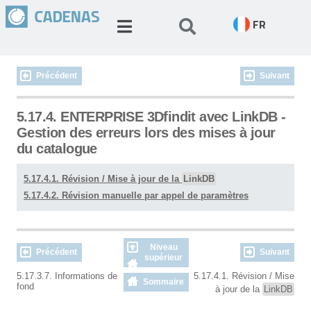
FR
Précédent
Suivant
5.17.4. ENTERPRISE 3Dfindit avec LinkDB -
Gestion des erreurs lors des mises à jour
du catalogue
5.17.4.1. Révision / Mise à jour de la
LinkDB
5.17.4.2. Révision manuelle par appel de paramètres
Niveau
Précédent
Suivant
supérieur
5.17.3.7. Informations de
5.17.4.1. Révision / Mise
Sommaire
fond
à jour de la
LinkDB