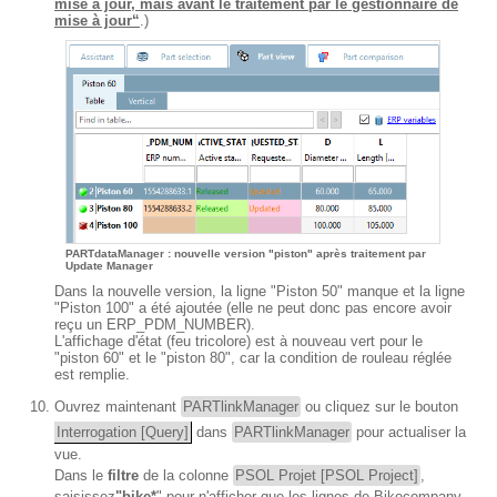
mise à jour, mais avant le traitement par le gestionnaire de
mise à jour“
.)
PARTdataManager : nouvelle version "piston" après traitement par
Update Manager
Dans la nouvelle version, la ligne "Piston 50" manque et la ligne
"Piston 100" a été ajoutée (elle ne peut donc pas encore avoir
reçu un ERP_PDM_NUMBER).
L'affichage d'état (feu tricolore) est à nouveau vert pour le
"piston 60" et le "piston 80", car la condition de rouleau réglée
est remplie.
Ouvrez maintenant
PARTlinkManager
ou cliquez sur le bouton
Interrogation [Query]
dans
PARTlinkManager
pour actualiser la
vue.
Dans le
filtre
de la colonne
PSOL Projet [PSOL Project]
,
saisissez
"bike*
" pour n'afficher que les lignes de Bikecompany.