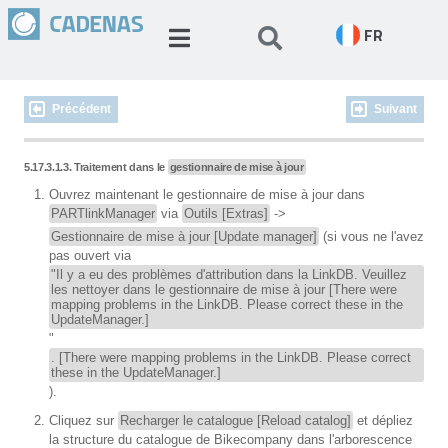
FR
Précédent
Suivant
5.17.3.1.3. Traitement dans le
gestionnaire de mise à jour
Ouvrez maintenant le gestionnaire de mise à jour dans
PARTlinkManager
via
Outils [Extras]
->
Gestionnaire de mise à jour [Update manager]
(si vous ne l'avez
pas ouvert via
"Il y a eu des problèmes d'attribution dans la LinkDB. Veuillez
les nettoyer dans le gestionnaire de mise à jour [There were
mapping problems in the LinkDB. Please correct these in the
UpdateManager.]
"
. [There were mapping problems in the LinkDB. Please correct
these in the UpdateManager.]
).
Cliquez sur
Recharger le catalogue [Reload catalog]
et dépliez
la structure du catalogue de Bikecompany dans l'arborescence