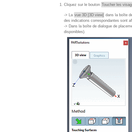
Cliquez sur le bouton
Toucher les visag
-> La
vue 3D [3D view]
dans la boîte de
des indications correspondantes sont af
-> Dans la boîte de dialogue de placeme
disponibles).