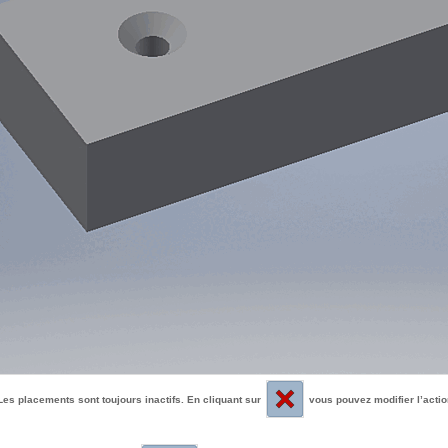
Les placements sont toujours inactifs. En cliquant sur
vous pouvez modifier l’actio