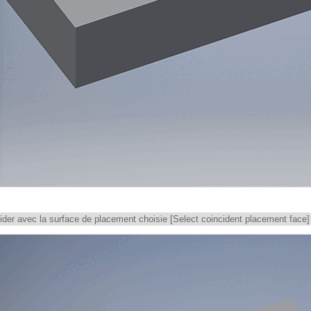
ider avec la surface de placement choisie [Select coincident placement face]