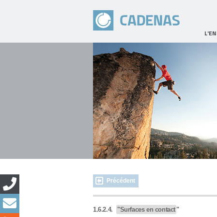
L'E
Précédent
1.6.2.4.
"Surfaces en contact
"