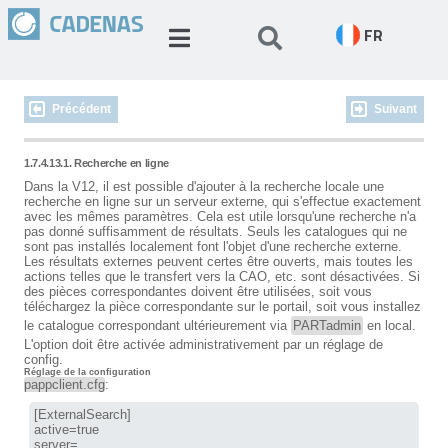
FR
Précédent
Suivant
1.7.4.13.1. Recherche en ligne
Dans la V12, il est possible d'ajouter à la recherche locale une
recherche en ligne sur un serveur externe, qui s'effectue exactement
avec les mêmes paramètres. Cela est utile lorsqu'une recherche n'a
pas donné suffisamment de résultats. Seuls les catalogues qui ne
sont pas installés localement font l'objet d'une recherche externe.
Les résultats externes peuvent certes être ouverts, mais toutes les
actions telles que le transfert vers la CAO, etc. sont désactivées. Si
des pièces correspondantes doivent être utilisées, soit vous
téléchargez la pièce correspondante sur le portail, soit vous installez
le catalogue correspondant ultérieurement via
PARTadmin
en local.
L'option doit être activée administrativement par un réglage de
config.
Réglage de la configuration
pappclient.cfg
:
[ExternalSearch]

active=true

server=
