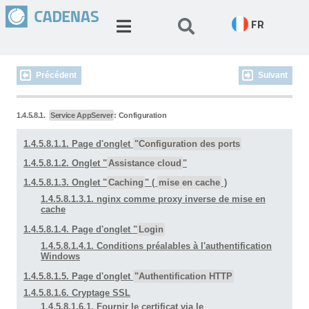
FR
Précédent
Suivant
1.4.5.8.1.
Service AppServer
: Configuration
1.4.5.8.1.1. Page d'onglet
"Configuration des ports
1.4.5.8.1.2. Onglet "
Assistance cloud
"
1.4.5.8.1.3. Onglet "
Caching
" (
mise en cache
)
1.4.5.8.1.3.1. nginx comme proxy inverse de mise en
cache
1.4.5.8.1.4. Page d'onglet "
Login
1.4.5.8.1.4.1. Conditions préalables à l'authentification
Windows
1.4.5.8.1.5. Page d'onglet
"Authentification HTTP
1.4.5.8.1.6. Cryptage SSL
1.4.5.8.1.6.1. Fournir le certificat via le