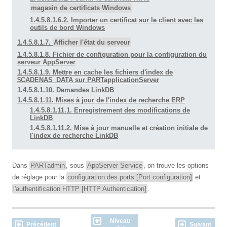
magasin de certificats Windows
1.4.5.8.1.6.2. Importer un certificat sur le client avec les
outils de bord Windows
1.4.5.8.1.7.
Afficher l'état du serveur
1.4.5.8.1.8. Fichier de configuration pour la configuration du
serveur AppServer
1.4.5.8.1.9. Mettre en cache les fichiers d'index de
$CADENAS_DATA sur PARTapplicationServer
1.4.5.8.1.10. Demandes LinkDB
1.4.5.8.1.11. Mises à jour de l'index de recherche ERP
1.4.5.8.1.11.1. Enregistrement des modifications de
LinkDB
1.4.5.8.1.11.2. Mise à jour manuelle et création initiale de
l'index de recherche LinkDB
Dans
PARTadmin
, sous
AppServer Service
, on trouve les options
de réglage pour la
configuration des ports [Port configuration]
et
l'authentification HTTP [HTTP Authentication]
.
Niveau
Précédent
Suivant