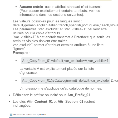
Aucune entrée
: aucun attribut standard n'est transmis.
(Pour passer explicitement certains attributs, voir les
informations dans les sections suivantes).
Les valeurs possibles pour les langues sont :
default,german,english,italian,french,spanish,portuguese,czech,slov
Les paramètres "var_exclude" et "var_visbile=1" peuvent être
utilisés pour la copie d'attributs.
"var_visible=1" à cet endroit transmet à l'interface que seuls les
attributs visibles doivent être traités.
var_exclude" permet d'attribuer certains attributs à une liste
"Ignore".
Exemples :
Attr_CopyFrom_01=default,var_exclude=A,var_visbile=1
La variable A est explicitement placée sur la liste
d'ignorance.
Attr_CopyFrom_01(isCatalog(norm))=default,var_exclude=D,va
L'impression ne s'applique qu'au catalogue de normes.
Définissez le préfixe souhaité sous
Attr_Prefix_01
.
Les clés
Attr_Content_01
et
Attr_Section_01
restent
inchangées.