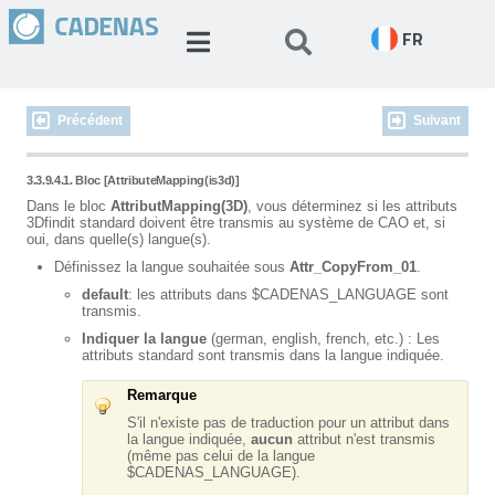
FR
Précédent
Suivant
3.3.9.4.1. Bloc [AttributeMapping(is3d)]
Dans le bloc
AttributMapping(3D)
, vous déterminez si les attributs
3Dfindit standard doivent être transmis au système de CAO et, si
oui, dans quelle(s) langue(s).
Définissez la langue souhaitée sous
Attr_CopyFrom_01
.
default
: les attributs dans $CADENAS_LANGUAGE sont
transmis.
Indiquer la langue
(german, english, french, etc.) : Les
attributs standard sont transmis dans la langue indiquée.
Remarque
S'il n'existe pas de traduction pour un attribut dans
la langue indiquée,
aucun
attribut n'est transmis
(même pas celui de la langue
$CADENAS_LANGUAGE).