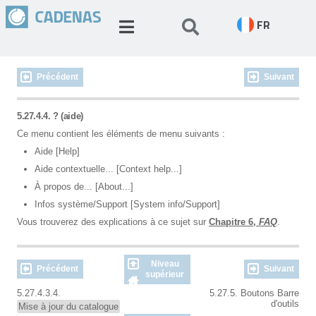
FR
Précédent
Suivant
5.27.4.4. ? (aide)
Ce menu contient les éléments de menu suivants :
Aide [Help]
Aide contextuelle... [Context help...]
À propos de... [About...]
Infos système/Support [System info/Support]
Vous trouverez des explications à ce sujet sur
Chapitre 6,
FAQ
.
Niveau
Précédent
Suivant
supérieur
5.27.4.3.4.
5.27.5. Boutons Barre
d'outils
Mise à jour du catalogue