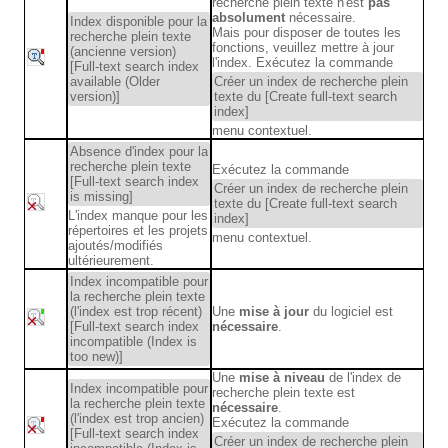
recherche plein texte n'est
pas
absolument
nécessaire.
Index disponible pour la
Mais pour disposer de toutes les
recherche plein texte
fonctions, veuillez mettre à jour
(ancienne version)
l'index. Exécutez la commande
[Full-text search index
available (Older
Créer un index de recherche plein
version)]
texte du [Create full-text search
index]
menu contextuel.
Absence d'index pour la
recherche plein texte
Exécutez la commande
[Full-text search index
Créer un index de recherche plein
is missing]
texte du [Create full-text search
L'index manque pour les
index]
répertoires et les projets
menu contextuel.
ajoutés/modifiés
ultérieurement.
Index incompatible pour
la recherche plein texte
(l'index est trop récent)
Une
mise à jour
du logiciel est
[Full-text search index
nécessaire
.
incompatible (Index is
too new)]
Une
mise à niveau
de l'index de
Index incompatible pour
recherche plein texte est
la recherche plein texte
nécessaire
.
(l'index est trop ancien)
Exécutez la commande
[Full-text search index
Créer un index de recherche plein