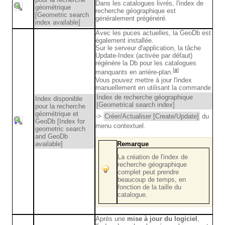
Dans les catalogues livrés, l'index de
géométrique
recherche géographique est
[Geometric search
généralement prégénéré.
index available]
Avec les puces actuelles, la GeoDb est
également installée.
Sur le serveur d'application, la tâche
Update-Index (activée par défaut)
régénère la Db pour les catalogues
[
a
]
manquants en arrière-plan.
Vous pouvez mettre à jour l'index
manuellement en utilisant la commande
Index de recherche géographique
Index disponible
[Geometrical search index]
pour la recherche
géométrique et
->
Créer/Actualiser [Create/Update]
du
GeoDb [Index for
menu contextuel.
geometric search
and GeoDb
Remarque
available]
La création de l'index de
recherche géographique
complet peut prendre
beaucoup de temps, en
fonction de la taille du
catalogue.
Après une
mise à jour du logiciel
,