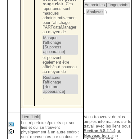
rouge clair
: Ces
Empreintes [Fingerprints]
répertoires sont
,
Analyses
).
masqués
administrativement
pour l'affichage
PARTdataManager
au moyen de
Masquer
l'affichage
[Suppress
appearance]
et peuvent
également être
affichés à nouveau
au moyen de
Restaurer
l'affichage
[Restore
appearance]
.
Lien [Link]
Vous trouverez de plus
amples informations sur le
Les répertoires/projets qui sont
travail avec les liens sous
liés et qui se trouvent
Section 5.8.2.1.4, «
physiquement à un autre endroit
Nouveau lien »
in
sont représentés par un dossier