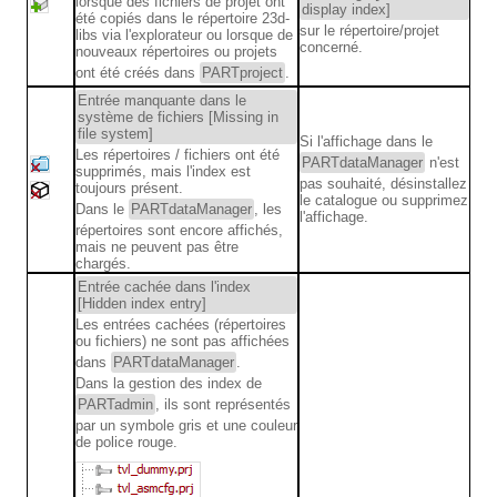
lorsque des fichiers de projet ont
display index]
été copiés dans le répertoire 23d-
sur le répertoire/projet
libs via l'explorateur ou lorsque de
concerné.
nouveaux répertoires ou projets
ont été créés dans
PARTproject
.
Entrée manquante dans le
système de fichiers [Missing in
file system]
Si l'affichage dans le
Les répertoires / fichiers ont été
PARTdataManager
n'est
supprimés, mais l'index est
pas souhaité, désinstallez
toujours présent.
le catalogue ou supprimez
Dans le
PARTdataManager
, les
l'affichage.
répertoires sont encore affichés,
mais ne peuvent pas être
chargés.
Entrée cachée dans l'index
[Hidden index entry]
Les entrées cachées (répertoires
ou fichiers) ne sont pas affichées
dans
PARTdataManager
.
Dans la gestion des index de
PARTadmin
, ils sont représentés
par un symbole gris et une couleur
de police rouge.