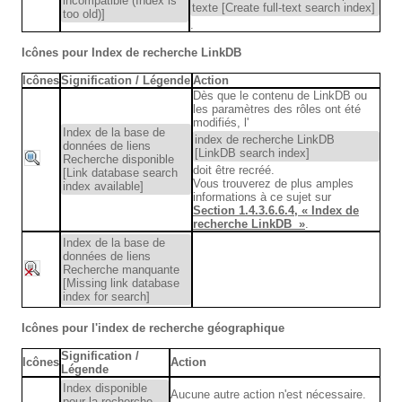
incompatible (Index is
texte [Create full-text search index]
too old)]
.
Icônes pour
Index de recherche LinkDB
Icônes
Signification / Légende
Action
Dès que le contenu de LinkDB ou
les paramètres des rôles ont été
modifiés, l'
Index de la base de
index de recherche LinkDB
données de liens
[LinkDB search index]
Recherche disponible
doit être recréé.
[Link database search
Vous trouverez de plus amples
index available]
informations à ce sujet sur
Section 1.4.3.6.6.4, « Index de
recherche LinkDB »
.
Index de la base de
données de liens
Recherche manquante
[Missing link database
index for search]
Icônes pour l'index de recherche géographique
Signification /
Icônes
Action
Légende
Index disponible
Aucune autre action n'est nécessaire.
pour la recherche