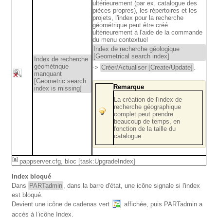
ultérieurement (par ex. catalogue des
pièces propres), les répertoires et les
projets, l'index pour la recherche
géométrique peut être créé
ultérieurement à l'aide de la commande
du menu contextuel
Index de recherche géologique
[Geometrical search index]
Index de recherche
géométrique
->
Créer/Actualiser [Create/Update]
.
manquant
[Geometric search
Remarque
index is missing]
La création de l'index de
recherche géographique
complet peut prendre
beaucoup de temps, en
fonction de la taille du
catalogue.
[
a
]
pappserver.cfg, bloc [task:UpgradeIndex]
Index bloqué
Dans
PARTadmin
, dans la barre d'état, une icône signale si l'index
est bloqué.
Devient une icône de cadenas vert
affichée, puis PARTadmin a
accès à l’icône Index.