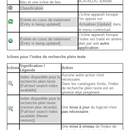
eCATALOG 3Dfindit.
bleu et une icône de lien.
Classification
L'icône apparaît lorsque
l'on appuie sur
Entrée en cours de traitement
[Entry is being updated]
Actualiser [Update]
dans
le menu contextuel.
L'icône apparaît lorsque
Entrée en cours de traitement
l'index est traité en arrière-
[Entry is being updated]
plan par une
autre
application
.
Icônes pour l'index de recherche plein texte
Signification /
Icônes
Action
Légende
Aucune autre action n'est
Index disponible pour la
nécessaire.
recherche plein texte
Dans les catalogues livrés, l'index
[Full-text search index
de recherche plein texte est en
available]
général déjà prégénéré.
Index disponible pour la
recherche plein texte
(version plus récente)
Une
mise à jour
du logiciel n'est
[Full-text search index
pas nécessaire
.
available (Newer
version)]
Une
mise à niveau
de l'index de