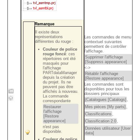
Remarque
Il existe deux
représentations
Les commandes de menu
différentes du rouge :
contextuel suivantes
permettent de contrôler
Couleur de police
l'affichage.
rouge foncé
: ces
Supprimer l'affichage
répertoires ont été
[Suppress appearance]
masqués pour
<->
l'affichage
PARTdataManager
Rétablir l'affichage
depuis la création
[Restore appearance]
du projet. Ils ne
Les commandes sont
peuvent pas être
disponibles pour tous les
affichés à nouveau.
dossiers principaux
La commande
(Catalogues [Catalogs]
,
correspondante
Restaurer
Mes pièces [My parts]
,
l'affichage
Classifications
,
[Restore
appearance]
Classification 2.0
,
n'est pas
Données utilisateur [User
disponible.
data]
,
Couleur de police