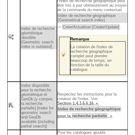
l'index de recherche géographique peut
être mis à jour ultérieurement au moyen
de la commande du menu contextuel
Index de recherche géographique
[Geometrical search index]
->
Créer/Actualiser [Create/Update]
.
Index de recherche
géométrique
obsolète
Remarque
[Geometric search
index is outdated]
La création de l'index de
recherche géographique
complet peut prendre
beaucoup de temps, en
fonction de la taille du
catalogue.
Index disponible
pour la recherche
Respectez les instructions pour la
géométrique et
création de l'index. Voir
GeoDb (y compris
Section 1.4.3.6.6.16, «
la recherche
partielle) [Index for
Index de recherche géographique
geometric search
pour la
recherche partielle
»
.
and GeoDb
available (including
partial search)]
Pour les catalogues ajoutés