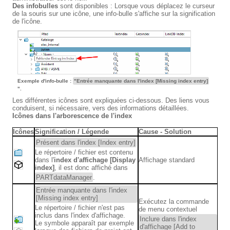
Des infobulles
sont disponibles : Lorsque vous déplacez le curseur
de la souris sur une icône, une info-bulle s'affiche sur la signification
de l'icône.
Exemple d'info-bulle :
"Entrée manquante dans l'index [Missing index entry]
".
Les différentes icônes sont expliquées ci-dessous. Des liens vous
conduisent, si nécessaire, vers des informations détaillées.
Icônes dans l'arborescence de l'index
Icônes
Signification / Légende
Cause - Solution
Présent dans l'index [Index entry]
Le répertoire / fichier est contenu
dans l'
index d'affichage [Display
Affichage standard
index]
, il est donc affiché dans
PARTdataManager
.
Entrée manquante dans l'index
[Missing index entry]
Exécutez la commande
Le répertoire / fichier n'est pas
de menu contextuel
inclus dans l'index d'affichage.
Inclure dans l'index
Le symbole apparaît par exemple
d'affichage [Add to