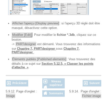
Afficher l'aperçu [Display preview]
: si l'aperçu 3D réglé doit être
masqué, désactivez cette option.
Modifier [Edit]
: Pour modifier le
fichier *.3db
, cliquez sur ce
bouton.
->
PARTdesigner
est démarré. Vous trouverez des informations
sur
Chapitre 7, PARTdesigner
sous
Chapitre 7,
PARTdesigner
.
Éléments publiés [Published elements]
: Vous trouverez des
détails à ce sujet sur
Section 5.12.5, « Classer les points
d'attache »
.
Niveau
Précédent
Suivant
supérieur
5.9.12. Page d'onglet :
5.9.14. Page d'onglet :
Sommaire
Image
Fichier image