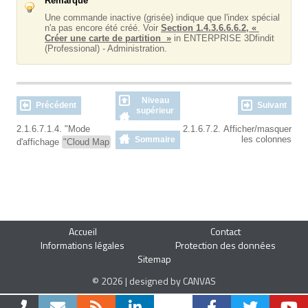
Remarque
Une commande inactive (grisée) indique que l'index spécial
n'a pas encore été créé. Voir
Section 1.4.3.6.6.6.2, «
Créer une carte de partition »
in ENTERPRISE 3Dfindit
(Professional) - Administration.
Niveau
Précédent
Suivant
supérieur
2.1.6.7.1.4. "Mode
2.1.6.7.2. Afficher/masquer
les colonnes
Sommaire
d'affichage
"Cloud Map
Accueil
Contact
Informations légales
Protection des données
Sitemap
© 2026 | designed by CANVAS