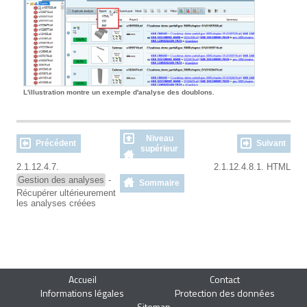
L'illustration montre un exemple d'analyse des doublons.
Niveau
Précédent
Suivant
supérieur
2.1.12.4.7.
2.1.12.4.8.1. HTML
Gestion des analyses
-
Sommaire
Récupérer ultérieurement
les analyses créées
Accueil
Contact
Informations légales
Protection des données
Sitemap