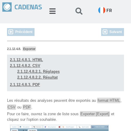
FR
Précédent
Suivant
2.1.12.4.8.
Exporter
2.1.12.4.8.1. HTML
2.1.12.4.8.2. CSV
2.1.12.4.8.2.1. Réglages
2.1.12.4.8.2.2. Résultat
2.1.12.4.8.3. PDF
Les résultats des analyses peuvent être exportés au
format HTML
,
CSV
ou
PDF
.
Pour ce faire, ouvrez la zone de liste sous
Exporter [Export]
et
cliquez sur l'option souhaitée.