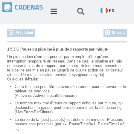
FR
Précédent
Suivant
1.5.3.6. Pause du pipeline à plus de x rapports par minute
Un pic soudain d'erreurs pourrait par exemple n'être qu'une
interruption temporaire du réseau. Dans ce cas, le pipeline est mis
en pause à plus de x rapports par minute. Si les erreurs persistent,
le pipeline est mis en pause jusqu'à ce qu'une action de l'utilisateur
ait lieu. Un e-mail est alors envoyé à xyz@company.de).
Quelques
détails
:
Cette fonction peut être activée séparément pour le service et le
tableau de bord local.
(Active ou ActiveInLocalDashboard)
Le nombre maximal d'items de rapport échoués par minute, qui
déclenchent la pause, peut être déterminé par la clé de config.
(MaxErrorsPerMinute)
La durée de la (des) pause(s) est définie en minutes. Plusieurs
pauses sont possibles (par ex. PauseTime0=1, PauseTime1=2,
...)