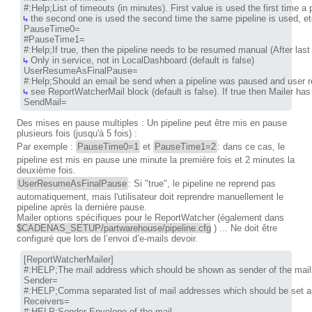
 the second one is used the second time the same pipeline is used, etc
PauseTime0=

#PauseTime1=

 Only in service, not in LocalDashboard (default is false)

UserResumeAsFinalPause=

 see ReportWatcherMail block (default is false). If true then Mailer has 
SendMail=
Des mises en pause multiples : Un pipeline peut être mis en pause
plusieurs fois (jusqu'à 5 fois) :
Par exemple :
PauseTime0=1
et
PauseTime1=2
: dans ce cas, le
pipeline est mis en pause une minute la première fois et 2 minutes la
deuxième fois.
UserResumeAsFinalPause
: Si "true", le pipeline ne reprend pas
automatiquement, mais l'utilisateur doit reprendre manuellement le
pipeline après la dernière pause.
Mailer options spécifiques pour le ReportWatcher (également dans
$CADENAS_SETUP/partwarehouse/pipeline.cfg
) ... Ne doit être
configuré que lors de l’envoi d’e-mails devoir.
[ReportWatcherMailer]

#:HELP;The mail address which should be shown as sender of the mail

Sender=

#:HELP;Comma separated list of mail addresses which should be set as
Receivers=

#:HELP;Sender Envelope of the mail
