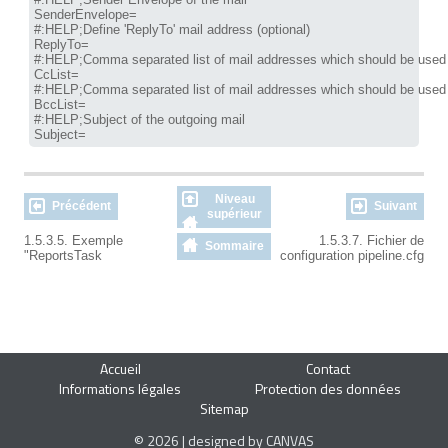
SenderEnvelope=

#:HELP;Define 'ReplyTo' mail address (optional)

ReplyTo=

#:HELP;Comma separated list of mail addresses which should be used a
CcList=

#:HELP;Comma separated list of mail addresses which should be used 
BccList=

#:HELP;Subject of the outgoing mail

Subject=
Niveau
Précédent
Suivant
supérieur
1.5.3.5. Exemple
1.5.3.7. Fichier de
Sommaire
"ReportsTask
configuration pipeline.cfg
Accueil
Contact
Informations légales
Protection des données
Sitemap
© 2026 | designed by CANVAS