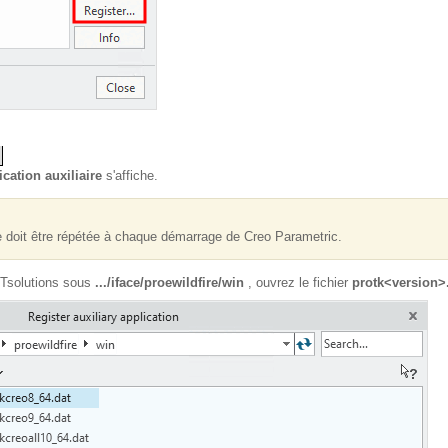
cation auxiliaire
s'affiche.
e doit être répétée à chaque démarrage de Creo Parametric.
ARTsolutions sous
.../iface/proewildfire/win
, ouvrez le fichier
protk<version>