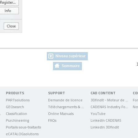
Niveau supérieur
1
Sommaire
PRODUITS
SUPPORT
CAD CONTENT
CO
PARTsolutions
Demande de licence
3Dfindit - Moteur de recherche de données CAO
For
GEOsearch
Téléchargements & mises à jour
CADENAS Industry Forum
No
uniqués
Classification
Online Manuals
YouTube
Purchineering
FAQs
LinkedIn CADENAS
Portails sous-traitants
LinkedIn 3Dfindit
eCATALOGsolutions