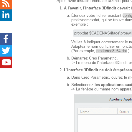
Après avoir installé l'interface 3Dfindit pour
A l'avenir, l'interface 3Dfindit devrait
ê
Étendez votre fichier existant
confi
protk<name>dat, qui se trouve dans l
exemple :
protkdat $CADENAS\iface\proewild
Veillez à indiquer correctement le n
Adaptez le nom du fichier en foncti
(Par exemple,
protkcreo8_64.dat
)
Démarrez Creo Parametric.
-> Le menu de l'interface 3Dfindit es
L'interface 3Dfindit ne doit
être
présen
Dans Creo Parametric, ouvrez le 
Sélectionnez
les applications auxi
-> La fenêtre du même nom apparaî