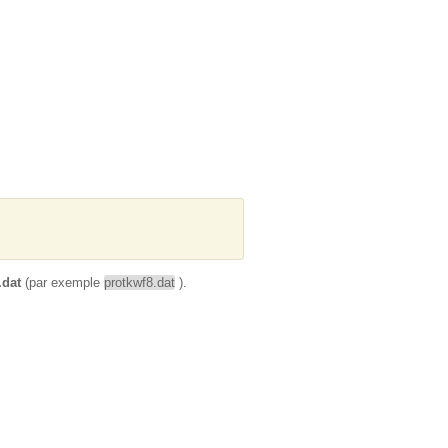
.dat
(par exemple
protkwf8.dat
).