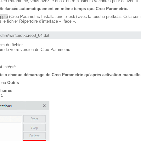
 Creo Parametric, vous avez le choix entre plusieurs variantes pour activer l'int
tre
lancée automatiquement en même temps que Creo Parametric.
g.pro
(Creo Parametric Installation/.../text/) avec la touche protkdat. Cela co
e fichier Répertoire d’interface « iface ».
fire\win\protkcreo8_64.dat
om du fichier.
on de votre version de Creo Parametric.
t intégré.
te à chaque démarrage de Creo Parametric qu'après activation manuelle
menu
Outils
.
liaires
.
t.