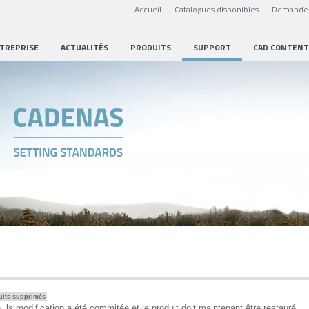
Accueil
Catalogues disponibles
Demande 
NTREPRISE
ACTUALITÉS
PRODUITS
SUPPORT
CAD CONTENT
uits supprimés
, la modification a été commitée et le produit doit maintenant être restauré.