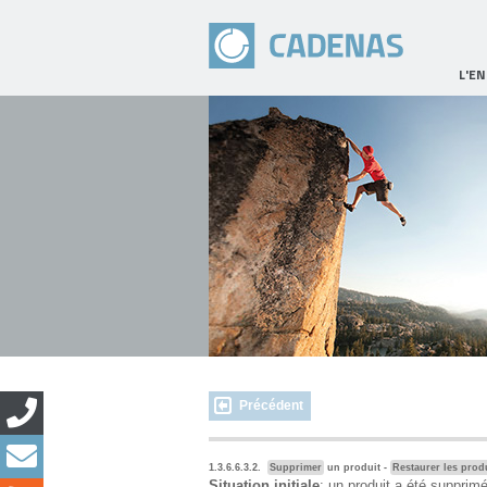
L'E
Précédent
1.3.6.6.3.2.
Supprimer
un produit -
Restaurer les prod
Situation initiale
: un produit a été supprimé