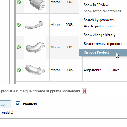
 le produit est marqué comme supprimé localement
.