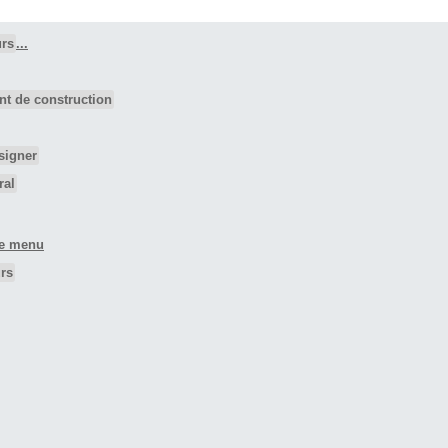
urs
...
nt de construction
signer
ral
e menu
rs