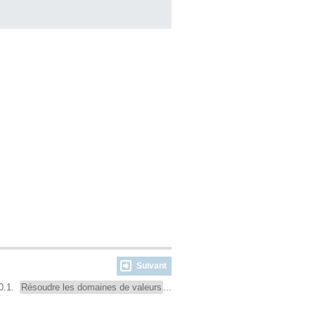
Suivant
0.1.
Résoudre les domaines de valeurs
...