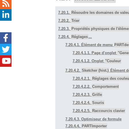
7.20.1.
Résoudre les domaines de vale
7.20.2.
Trier
7.20.3.
Propriétés physiques de l'éléme
7.20.4.
Réglages
...
7.20.4.1. Élément de menu
PARTde
7.20.4.1.1. Page d'onglet
"Gene
7.20.4.1.2. Onglet
"Couleur
7.20.4.2.
Sketcher (hist.)
Élément d
7.20.4.2.1.
Réglages des couleu
7.20.4.2.2.
Comportement
7.20.4.2.3.
Grille
7.20.4.2.4.
Souris
7.20.4.2.5.
Raccourcis clavier
7.20.4.3.
Optimiseur de formule
7.20.4.4.
PARTImporter