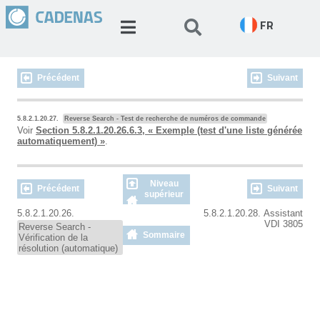
FR
Précédent
Suivant
5.8.2.1.20.27.
Reverse Search - Test de recherche de numéros de commande
Voir
Section 5.8.2.1.20.26.6.3, « Exemple (test d'une liste générée
automatiquement) »
.
Niveau
Précédent
Suivant
supérieur
5.8.2.1.20.26.
5.8.2.1.20.28. Assistant
VDI 3805
Reverse Search -
Sommaire
Vérification de la
résolution (automatique)