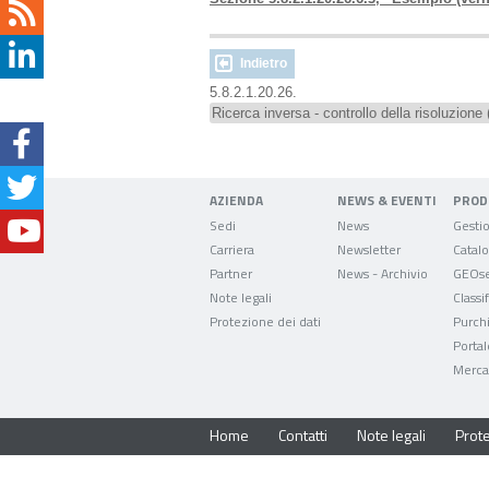
Indietro
5.8.2.1.20.26.
Ricerca inversa - controllo della risoluzione
AZIENDA
NEWS & EVENTI
PROD
Sedi
News
Carriera
Newsletter
Partner
News - Archivio
GEOse
Note legali
Classi
Protezione dei dati
Purch
Portal
Mercat
Home
Contatti
Note legali
Prote