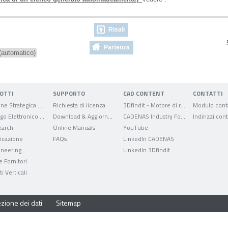
Risali
5
Partenza
 (automatico)
OTTI
SUPPORTO
CAD CONTENT
CONTATTI
Gestione Strategica delle Parti
Richiesta di licenza
3Dfindit - Motore di ricerca per dati CAD
Modulo conta
Catalogo Elettronico dei Prodotti
Download & Aggiornamenti
CADENAS Industry Forum
Indirizzi cont
arch
Online Manuals
YouTube
ficazione
FAQs
LinkedIn CADENAS
ineering
LinkedIn 3Dfindit
e Fornitori
i Verticali
zione dei dati
Sitemap