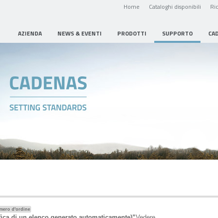
Home
Cataloghi disponibili
Ric
AZIENDA
NEWS & EVENTI
PRODOTTI
SUPPORTO
CA
umero d'ordine
ifica di un elenco generato automaticamente)”
Vedere .