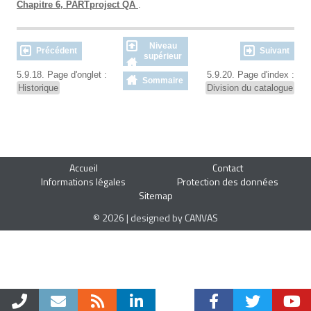
Chapitre 6, PARTproject QA
.
Niveau
Précédent
Suivant
supérieur
5.9.18. Page d'onglet :
5.9.20. Page d'index :
Sommaire
Historique
Division du catalogue
Accueil
Contact
Informations légales
Protection des données
Sitemap
© 2026 | designed by CANVAS